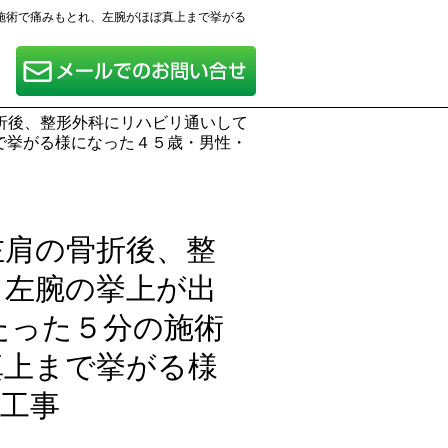
施術で痛みもとれ、左腕がほぼ真上まで挙がる
折後、整形外科にリハビリ通いして
で挙がる様になった４５歳・男性・
左肩の骨折後、整
も左腕の挙上が出
たった５分の施術
真上まで挙がる様
工事