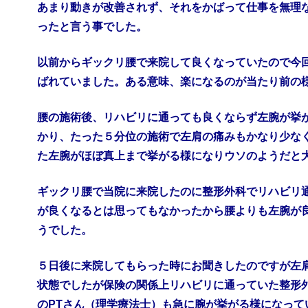
あまり動きが改善されず、それをかばって仕事を無理
ったと言う事でした。
以前からギックリ腰で来院して良くなっていたので今
ばれていました。ある意味、楽になるのが当たり前の
腰の施術後、リハビリに通っても良くならず左腕が挙
かり、たった５分位の施術で左肩の痛みもかなり少な
た左腕がほぼ真上まで挙がる様になりウソのようだと
ギックリ腰で当院に来院したのに整形外科でリハビリ
が良くなるとは思ってもなかったから腰よりも左腕が
うでした。
５日後に来院してもらった時にお聞きしたのですが左
状態でしたが保険の関係上リハビリに通っていた整形
のPTさん（理学療法士）も急に腕が挙がる様になって